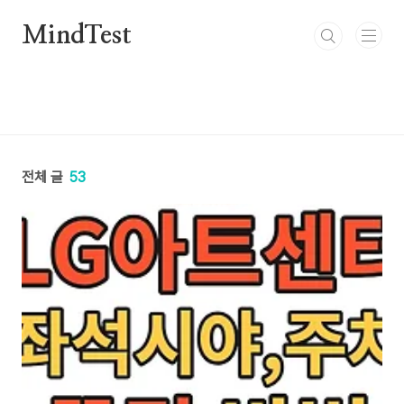
본문 바로가기
MindTest
전체 글
53