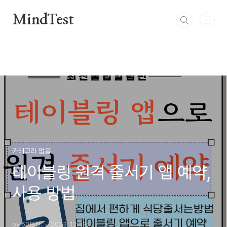
본문 바로가기
MindTest
카테고리 없음
테이블링 원격 줄서기 앱 예약,
사용 방법
by 50분전.
2023. 12. 19.