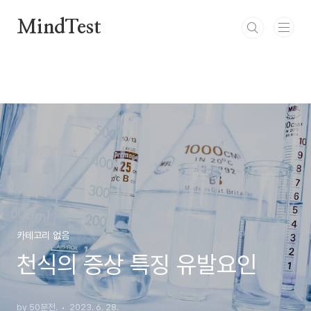
본문 바로가기
MindTest
카테고리 없음
천식의 증상 특징 유발요인
by 50분전.
2023. 6. 28.