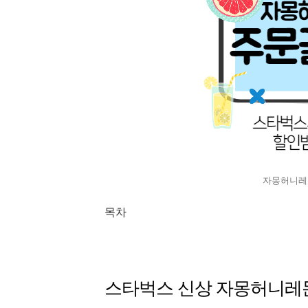
자몽허니레몬
목차
스타벅스 신상 자몽허니레