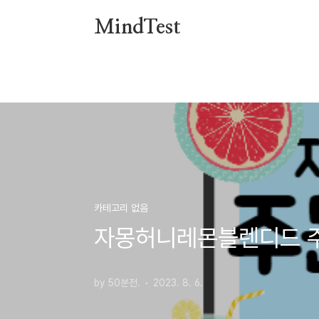
본문 바로가기
MindTest
카테고리 없음
자몽허니레몬블렌디드 주
by 50분전.
2023. 8. 6.