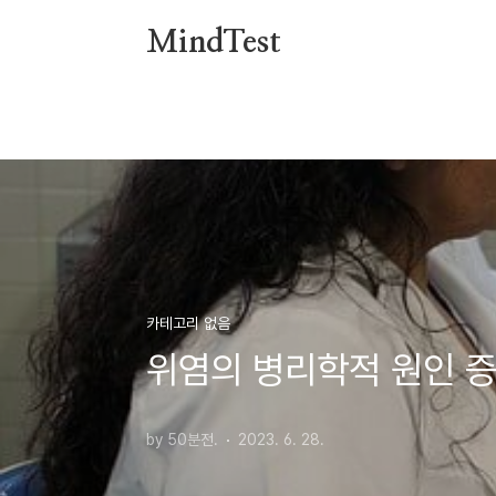
본문 바로가기
MindTest
카테고리 없음
위염의 병리학적 원인 증
by 50분전.
2023. 6. 28.