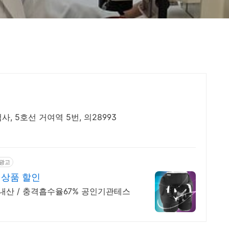
, 5호선 거여역 5번, 의28993
광고
 상품 할인
내산 / 충격흡수율67% 공인기관테스