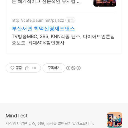
는 체계적이고 전문적인 뮤지컬 수
업 무대 경험을 통해 표현력과 자
신감까지 함께 성장시킬 수 있어
요!
http://cafe.daum.net/psjazz
광고
부산서면 최덕신명재즈댄스
TV방송MBC, SBS, KNN각종 댄스, 다이어트언론집
중보도, 최대60%할인행사
공감
구독하기
MindTest
세상의 다양한 뉴스, 정보, 소식을 발빠르게 알려드립니다.