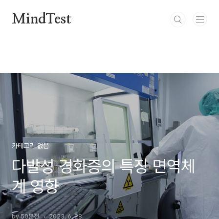
본문 바로가기
MindTest
카테고리 없음
다발성 경화증의 특징 면역체
계 영향
by 50분전.
2023. 6. 28.