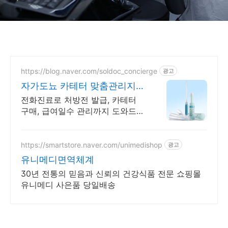
https://blog.naver.com/soldoc_concierge
광고
자가도뇨 카테터 맞춤관리지원
5만원 100% 증정 이벤트
전화진료로 처방전 발급, 카테터
구매, 급여일수 관리까지 도와드립
니다.
https://smartstore.naver.com/unimedishop
광고
유니메디면역체계
30년 전통의 믿음과 신뢰의 건강식품 전문 쇼핑몰
유니메디 사은품 당일배송